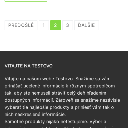
Stránkovanie
PREDOŠLÉ
1
2
3
ĎALŠIE
príspevkov
VITAJTE NA TESTOVO
Vitajte na našom webe Testovo. Snažíme sa vám
prinášať ucelené informácie k rôznym spotrebičom
tak, aby ste nemuseli stráviť celý deň hľadaním
dostupných informácií. Zároveň sa snažíme nezávisle
vyberať tie najlepšie produkty a priniesť vám tak o
nich neskreslené informácie.
Samotné produkty nijako netestujeme. Výber a