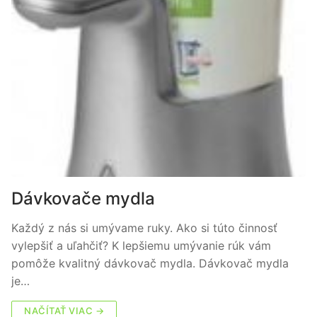
Dávkovače mydla
Každý z nás si umývame ruky. Ako si túto činnosť
vylepšiť a uľahčiť? K lepšiemu umývanie rúk vám
pomôže kvalitný dávkovač mydla. Dávkovač mydla
je…
NAČÍTAŤ VIAC →