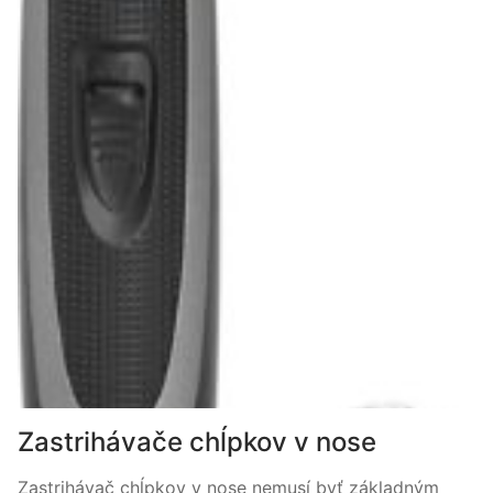
Zastrihávače chĺpkov v nose
Zastrihávač chĺpkov v nose nemusí byť základným