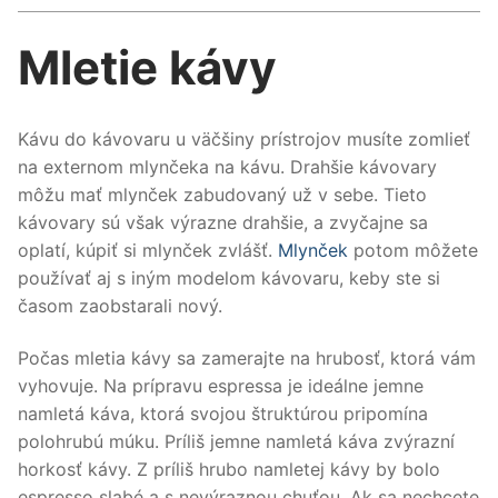
Mletie kávy
Kávu do kávovaru u väčšiny prístrojov musíte zomlieť
na externom mlynčeka na kávu. Drahšie kávovary
môžu mať mlynček zabudovaný už v sebe. Tieto
kávovary sú však výrazne drahšie, a zvyčajne sa
oplatí, kúpiť si mlynček zvlášť.
Mlynček
potom môžete
používať aj s iným modelom kávovaru, keby ste si
časom zaobstarali nový.
Počas mletia kávy sa zamerajte na hrubosť, ktorá vám
vyhovuje. Na prípravu espressa je ideálne jemne
namletá káva, ktorá svojou štruktúrou pripomína
polohrubú múku. Príliš jemne namletá káva zvýrazní
horkosť kávy. Z príliš hrubo namletej kávy by bolo
espresso slabé a s nevýraznou chuťou. Ak sa nechcete