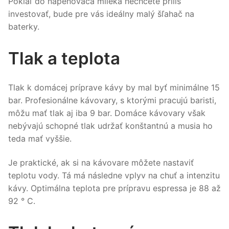
Pokiaľ do napeňovača mlieka nechcete príliš
investovať, bude pre vás ideálny malý šľahač na
baterky.
Tlak a teplota
Tlak k domácej príprave kávy by mal byť minimálne 15
bar. Profesionálne kávovary, s ktorými pracujú baristi,
môžu mať tlak aj iba 9 bar. Domáce kávovary však
nebývajú schopné tlak udržať konštantnú a musia ho
teda mať vyššie.
Je praktické, ak si na kávovare môžete nastaviť
teplotu vody. Tá má následne vplyv na chuť a intenzitu
kávy. Optimálna teplota pre prípravu espressa je 88 až
92 ° C.