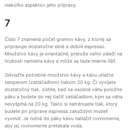
niekoľko aspektov jeho prípravy.
7
Číslo 7 znamená počet gramov kávy, z ktorej sa
pripravuje dostatočne silné a dobré espresso.
Množstvo kávy je orientačné, pretože veľmi záleží na
hrubosti namletia kávy a môže sa teda mierne líšiť.
Odviažte potrebné množstvo kávy a kávu utlačte
tamperom (zatláčadlom) tlakom 20 kg. Či vyvíjate
dostatočný tlak, zistíte, keď na osobné váhu položíte
páku a budete do nej tlačiť zatláčadlom, kým sa váha
nevyšplhá na 20 kg. Takto si natrénujete tlak, ktorý
budete pri príprave espressa zakaždým musieť
vyvinúť. Je nutné do páky kávu natlačiť rovnomerne,
aby jej rovnomerne pretekala voda.