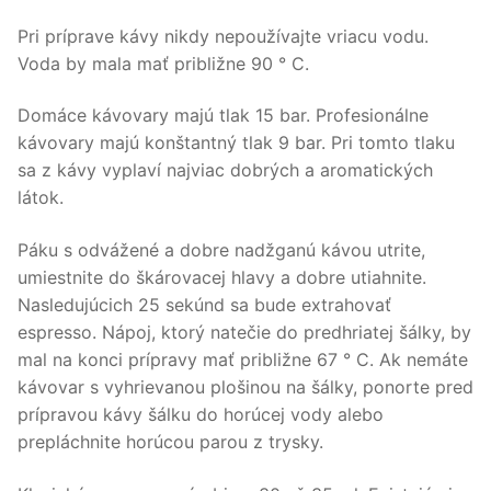
Pri príprave kávy nikdy nepoužívajte vriacu vodu.
Voda by mala mať približne 90 ° C.
Domáce kávovary majú tlak 15 bar. Profesionálne
kávovary majú konštantný tlak 9 bar. Pri tomto tlaku
sa z kávy vyplaví najviac dobrých a aromatických
látok.
Páku s odvážené a dobre nadžganú kávou utrite,
umiestnite do škárovacej hlavy a dobre utiahnite.
Nasledujúcich 25 sekúnd sa bude extrahovať
espresso. Nápoj, ktorý natečie do predhriatej šálky, by
mal na konci prípravy mať približne 67 ° C. Ak nemáte
kávovar s vyhrievanou plošinou na šálky, ponorte pred
prípravou kávy šálku do horúcej vody alebo
prepláchnite horúcou parou z trysky.