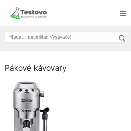
Preskočiť
na
obsah
Hľadať:
Pákové kávovary