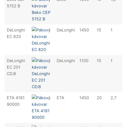
5152 B
DeLonghi
DeLonghi
1450
15
1
EC 820
DeLonghi
DeLonghi
1100
15
1
EC 201
CD.B
ETA 4181
ETA
1450
20
2,7
90000