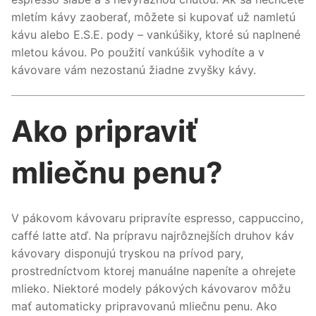
mletím kávy zaoberať, môžete si kupovať už namletú
kávu alebo E.S.E. pody – vankúšiky, ktoré sú naplnené
mletou kávou. Po použití vankúšik vyhodíte a v
kávovare vám nezostanú žiadne zvyšky kávy.
Ako pripraviť
mliečnu penu?
V pákovom kávovaru pripravíte espresso, cappuccino,
caffé latte atď. Na prípravu najrôznejších druhov káv
kávovary disponujú tryskou na prívod pary,
prostredníctvom ktorej manuálne napeníte a ohrejete
mlieko. Niektoré modely pákových kávovarov môžu
mať automaticky pripravovanú mliečnu penu. Ako