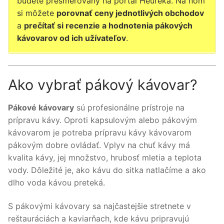
budete presmerovaný na portál Heureka. Na ňom
si môžete
porovnať ceny jednotlivých obchodov
a
prečítať si recenzie a hodnotenia pákových
kávovarov od ich užívateľov
.
Ako vybrať pákový kávovar?
Pákové kávovary
sú profesionálne prístroje na
prípravu kávy. Oproti kapsulovým alebo pákovým
kávovarom je potreba prípravu kávy kávovarom
pákovým dobre ovládať. Vplyv na chuť kávy má
kvalita kávy, jej množstvo, hrubosť mletia a teplota
vody. Dôležité je, ako kávu do sitka natlačíme a ako
dlho voda kávou preteká.
S pákovými kávovary sa najčastejšie stretnete v
reštauráciách a kaviarňach, kde kávu pripravujú