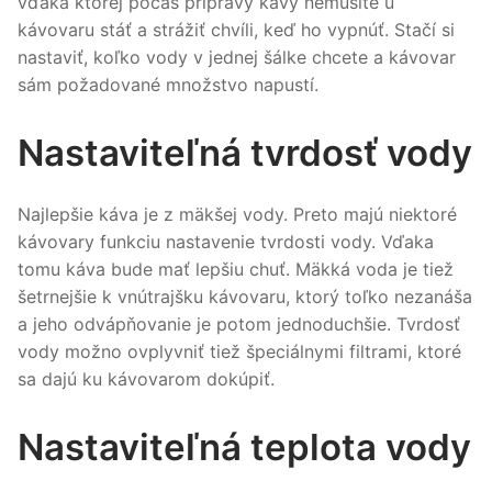
vďaka ktorej počas prípravy kávy nemusíte u
kávovaru stáť a strážiť chvíli, keď ho vypnúť. Stačí si
nastaviť, koľko vody v jednej šálke chcete a kávovar
sám požadované množstvo napustí.
Nastaviteľná tvrdosť vody
Najlepšie káva je z mäkšej vody. Preto majú niektoré
kávovary funkciu nastavenie tvrdosti vody. Vďaka
tomu káva bude mať lepšiu chuť. Mäkká voda je tiež
šetrnejšie k vnútrajšku kávovaru, ktorý toľko nezanáša
a jeho odvápňovanie je potom jednoduchšie. Tvrdosť
vody možno ovplyvniť tiež špeciálnymi filtrami, ktoré
sa dajú ku kávovarom dokúpiť.
Nastaviteľná teplota vody