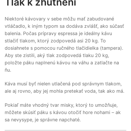
Tlak k zhutnení
Niektoré kávovary v sebe môžu mať zabudované
vtláčadlo, k iným typom sa dodáva zvlášť, ako súčasť
balenia. Počas prípravy espressa je ideálny kávu
stlačiť tlakom, ktorý zodpovedá asi 20 kg. To
dosiahnete s pomocou ručného tlačidielka (tampera).
Aby ste zistili, aký tlak zodpovedá tlaku 20 kg,
položte páku naplnenú kávou na váhu a zatlačte na
ňu.
Káva musí byť nielen utlačená pod správnym tlakom,
ale aj rovno, aby jej mohla pretekať voda, tak ako má.
Pokiaľ máte vhodný tvar misky, ktorý to umožňuje,
môžete skúsiť páku s kávou otočiť hore nohami – ak
sa nevysype, je správne napchaté.