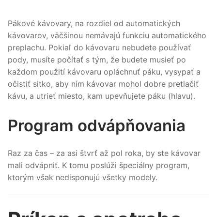
Pákové kávovary, na rozdiel od automatických
kávovarov, väčšinou nemávajú funkciu automatického
preplachu. Pokiaľ do kávovaru nebudete používať
pody, musíte počítať s tým, že budete musieť po
každom použití kávovaru opláchnuť páku, vysypať a
očistiť sitko, aby ním kávovar mohol dobre pretlačiť
kávu, a utrieť miesto, kam upevňujete páku (hlavu).
Program odvápňovania
Raz za čas – za asi štvrť až pol roka, by ste kávovar
mali odvápniť. K tomu poslúži špeciálny program,
ktorým však nedisponujú všetky modely.