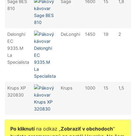
Sage BES
Sage
1600
15
1,8
810
Delonghi
DeLonghi
1450
19
2
EC
9335.M
La
Specialista
Krups XP
Krups
1000
15
1,5
320830
Po kliknutí
na odkaz „
Zobraziť v obchodoch
“