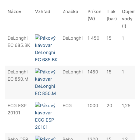
Názov
Vzhľad
Značka
Príkon
Tlak
Objem
(W)
(bar)
vody
(l)
DeLonghi
DeLonghi
1 450
15
1
EC 685.BK
DeLonghi
DeLonghi
1450
15
1
EC 850.M
ECG ESP
ECG
1000
20
1,25
20101
Beko CEP
Beko
1200
15
1,2