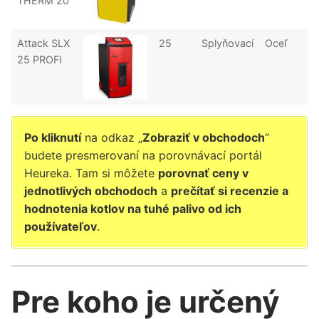
THERM 20
Attack SLX
25
Splyňovací
Oceľ
25 PROFI
Po kliknutí
na odkaz „
Zobraziť v obchodoch
“
budete presmerovaní na porovnávací portál
Heureka. Tam si môžete
porovnať ceny v
jednotlivých obchodoch
a
prečítať si recenzie a
hodnotenia kotlov na tuhé palivo od ich
používateľov
.
Pre koho je určený