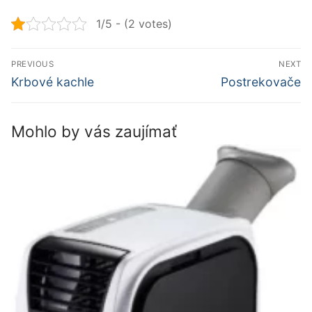
1/5 - (2 votes)
Navigácia
PREVIOUS
NEXT
v
Previous
Next
Krbové kachle
Postrekovače
post:
post:
článku
Mohlo by vás zaujímať