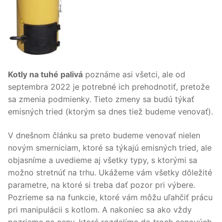
Kotly na tuhé palivá
poznáme asi všetci, ale od
septembra 2022 je potrebné ich prehodnotiť, pretože
sa zmenia podmienky. Tieto zmeny sa budú týkať
emisných tried (ktorým sa dnes tiež budeme venovať).
V dnešnom článku sa preto budeme venovať nielen
novým smerniciam, ktoré sa týkajú emisných tried, ale
objasníme a uvedieme aj všetky typy, s ktorými sa
možno stretnúť na trhu. Ukážeme vám všetky dôležité
parametre, na ktoré si treba dať pozor pri výbere.
Pozrieme sa na funkcie, ktoré vám môžu uľahčiť prácu
pri manipulácii s kotlom. A nakoniec sa ako vždy
pozrieme na ceny, ktoré rozdelíme do troch cenových