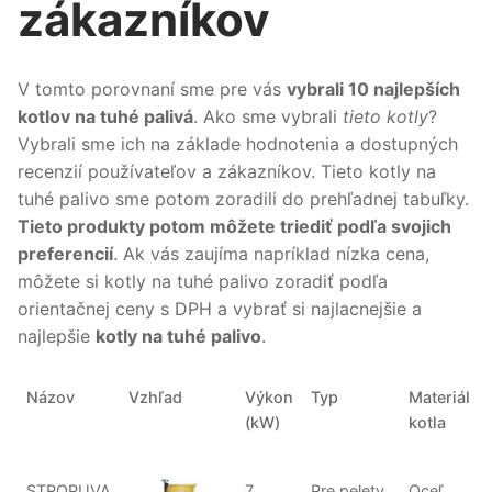
zákazníkov
V tomto porovnaní sme pre vás
vybrali 10 najlepších
kotlov na tuhé palivá
. Ako sme vybrali
tieto kotly
?
Vybrali sme ich na základe hodnotenia a dostupných
recenzií používateľov a zákazníkov. Tieto kotly na
tuhé palivo sme potom zoradili do prehľadnej tabuľky.
Tieto produkty potom môžete triediť podľa svojich
preferencií
. Ak vás zaujíma napríklad nízka cena,
môžete si kotly na tuhé palivo zoradiť podľa
orientačnej ceny s DPH a vybrať si najlacnejšie a
najlepšie
kotly na tuhé palivo
.
Názov
Vzhľad
Výkon
Typ
Materiál
(kW)
kotla
STROPUVA
7
Pre pelety
Oceľ