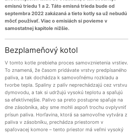
emisnú triedu 1 a 2. Táto emisná trieda bude od
septembra 2022 zakázaná a tieto kotly sa už nebudú
môcť používať. Viac o emisiách si povieme v
samostatnej kapitole nižšie.
Bezplameňový kotol
V tomto kotle prebieha proces samovznietenia vrstiev.
To znamená, že časom pridávate vrstvy predpísaného
paliva, a tak dochádza k samovoľnému rozkladu a
tvorbe tepla. Spaliny z palív neprechádzajú cez vrstvu
dymovodu, a tak si udržujú vysokú teplotu a spaľujú
sa efektívnejšie. Palivo sa preto postupne spaľuje na
dne zásobníka, aby sme mohli aspoň trochu ovplyvniť
prísun paliva. Horľavina, ktorá sa samovoľne vytvára z
paliva v zásobníku, prechádza priestorom v
spaľovacej komore – tento priestor má veľmi vysoký