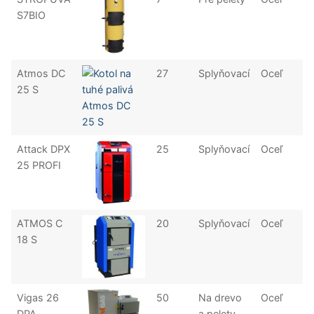
S7BIO
Atmos DC
27
Splyňovací
Oceľ
25 S
Attack DPX
25
Splyňovací
Oceľ
25 PROFI
ATMOS C
20
Splyňovací
Oceľ
18 S
Vigas 26
50
Na drevo
Oceľ
DPA
a pelety