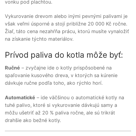
vonku pod plachtou.
Vykurovanie drevom alebo inými pevnými palivami je
však veľmi úsporné a stojí približne 20 000 Kč ročne.
Žiaľ, táto cena nezahŕňa prácu, ktorú musíte vynaložiť
na získanie týchto materiálov.
Prívod paliva do kotla môže byť:
Ručné
– zvyčajne ide o kotly prispôsobené na
spaľovanie kusového dreva, v ktorých sa kúrenie
dávkuje ručne podľa toho, ako rýchlo horí.
Automatické
– ide väčšinou o automatické kotly na
tuhé palivo, ktoré si vykurovanie dávkujú samy a
môžu ušetriť až 20 % paliva ročne, ale sú trikrát
drahšie ako bežné kotly.