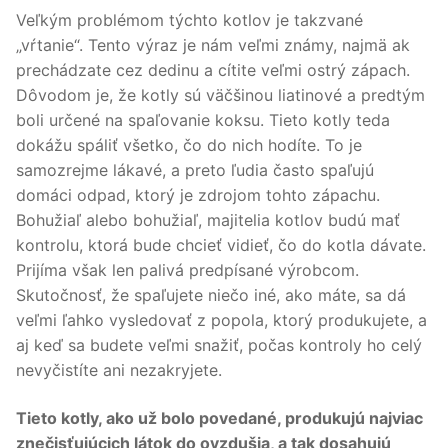
Veľkým problémom týchto kotlov je takzvané
„vŕtanie“. Tento výraz je nám veľmi známy, najmä ak
prechádzate cez dedinu a cítite veľmi ostrý zápach.
Dôvodom je, že kotly sú väčšinou liatinové a predtým
boli určené na spaľovanie koksu. Tieto kotly teda
dokážu spáliť všetko, čo do nich hodíte. To je
samozrejme lákavé, a preto ľudia často spaľujú
domáci odpad, ktorý je zdrojom tohto zápachu.
Bohužiaľ alebo bohužiaľ, majitelia kotlov budú mať
kontrolu, ktorá bude chcieť vidieť, čo do kotla dávate.
Prijíma však len palivá predpísané výrobcom.
Skutočnosť, že spaľujete niečo iné, ako máte, sa dá
veľmi ľahko vysledovať z popola, ktorý produkujete, a
aj keď sa budete veľmi snažiť, počas kontroly ho celý
nevyčistíte ani nezakryjete.
Tieto kotly, ako už bolo povedané, produkujú najviac
znečisťujúcich látok do ovzdušia, a tak dosahujú