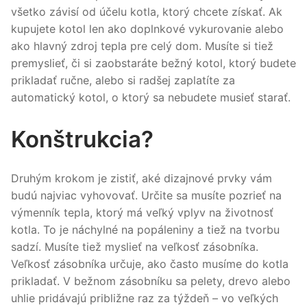
všetko závisí od účelu kotla, ktorý chcete získať. Ak
kupujete kotol len ako doplnkové vykurovanie alebo
ako hlavný zdroj tepla pre celý dom. Musíte si tiež
premyslieť, či si zaobstaráte bežný kotol, ktorý budete
prikladať ručne, alebo si radšej zaplatíte za
automatický kotol, o ktorý sa nebudete musieť starať.
Konštrukcia?
Druhým krokom je zistiť, aké dizajnové prvky vám
budú najviac vyhovovať. Určite sa musíte pozrieť na
výmenník tepla, ktorý má veľký vplyv na životnosť
kotla. To je náchylné na popáleniny a tiež na tvorbu
sadzí. Musíte tiež myslieť na veľkosť zásobníka.
Veľkosť zásobníka určuje, ako často musíme do kotla
prikladať. V bežnom zásobníku sa pelety, drevo alebo
uhlie pridávajú približne raz za týždeň – vo veľkých