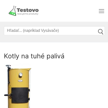
Preskočiť
na
obsah
Hľadať:
Kotly na tuhé palivá