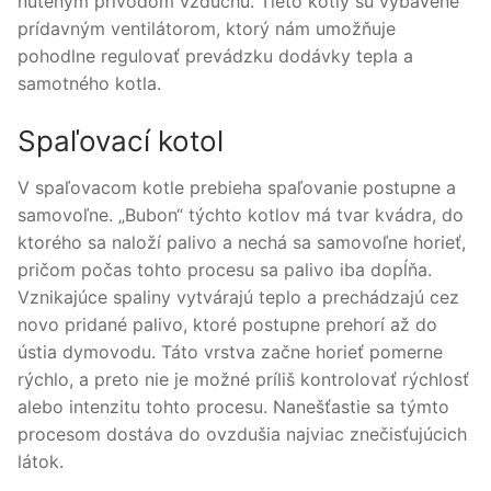
núteným prívodom vzduchu. Tieto kotly sú vybavené
prídavným ventilátorom, ktorý nám umožňuje
pohodlne regulovať prevádzku dodávky tepla a
samotného kotla.
Spaľovací kotol
V spaľovacom kotle prebieha spaľovanie postupne a
samovoľne. „Bubon“ týchto kotlov má tvar kvádra, do
ktorého sa naloží palivo a nechá sa samovoľne horieť,
pričom počas tohto procesu sa palivo iba dopĺňa.
Vznikajúce spaliny vytvárajú teplo a prechádzajú cez
novo pridané palivo, ktoré postupne prehorí až do
ústia dymovodu. Táto vrstva začne horieť pomerne
rýchlo, a preto nie je možné príliš kontrolovať rýchlosť
alebo intenzitu tohto procesu. Nanešťastie sa týmto
procesom dostáva do ovzdušia najviac znečisťujúcich
látok.